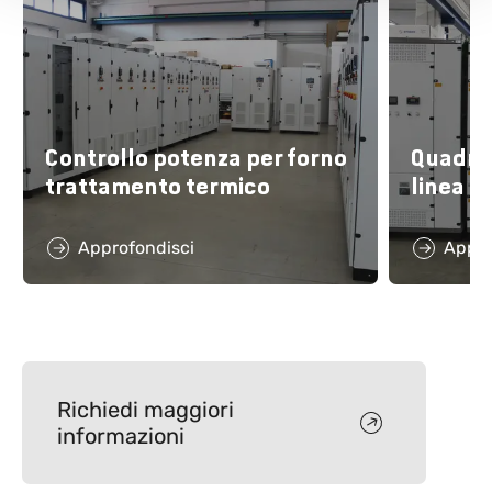
Controllo potenza per forno
Quadri 
trattamento termico
linea l
Approfondisci
Appro
Richiedi maggiori
informazioni