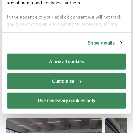
social media and analytics partners.
In the absence of your explicit consent we will not track
any type of cookies – except those necessary for the
operation of the website. Before expressing your
preferences, we invite you to read Elettropiemme Cookie
Show details
Policy, available at the following link:
Elettropiemme -
Cookie policy
.
Allow all cookies
For more information, please refer to the Information
regarding processing of personal data, at the following
link:
Elettropiemme - Privacy Policy
Customize
.
Potrebbe interessarti anche
Use necessary cookies only